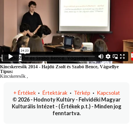
Kincskeresők 2014 - Hajdú Zsolt és Szabó Bence, Vágsellye
Típus:
Kincskeresők
,
+
Értékek
Értektárak
Térkép
Kapcsolat
•
•
•
© 2026 - Hodnoty Kultúry - Felvidéki Magyar
Kulturális Intézet - ( Értékek p.t.) - Minden jog
fenntartva.