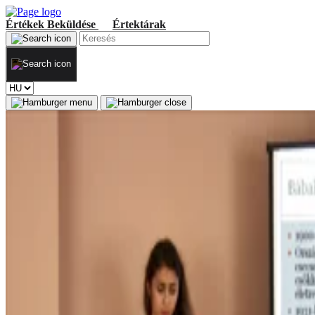
Értékek
Beküldése
Értektárak