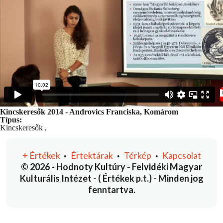
Kincskeresők 2014 - Androvics Franciska, Komárom
Típus:
Kincskeresők
,
+
Értékek
Értektárak
Térkép
Kapcsolat
•
•
•
© 2026 - Hodnoty Kultúry - Felvidéki Magyar
Kulturális Intézet - ( Értékek p.t.) - Minden jog
fenntartva.