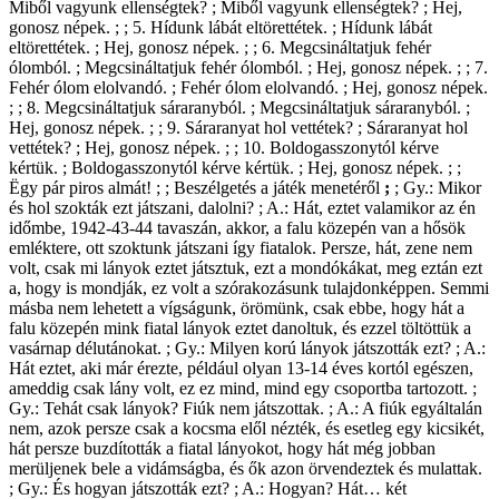
Miből vagyunk ellenségtek? ; Miből vagyunk ellenségtek? ; Hej,
gonosz népek. ; ; 5. Hídunk lábát eltörettétek. ; Hídunk lábát
eltörettétek. ; Hej, gonosz népek. ; ; 6. Megcsináltatjuk fehér
ólomból. ; Megcsináltatjuk fehér ólomból. ; Hej, gonosz népek. ; ; 7.
Fehér ólom elolvandó. ; Fehér ólom elolvandó. ; Hej, gonosz népek.
; ; 8. Megcsináltatjuk sáraranyból. ; Megcsináltatjuk sáraranyból. ;
Hej, gonosz népek. ; ; 9. Sáraranyat hol vettétek? ; Sáraranyat hol
vettétek? ; Hej, gonosz népek. ; ; 10. Boldogasszonytól kérve
kértük. ; Boldogasszonytól kérve kértük. ; Hej, gonosz népek. ; ;
Ëgy pár piros almát! ; ; Beszélgetés a játék menetéről
;
; Gy.: Mikor
és hol szokták ezt játszani, dalolni? ; A.: Hát, eztet valamikor az én
időmbe, 1942-43-44 tavaszán, akkor, a falu közepén van a hősök
emléktere, ott szoktunk játszani így fiatalok. Persze, hát, zene nem
volt, csak mi lányok eztet játsztuk, ezt a mondókákat, meg eztán ezt
a, hogy is mondják, ez volt a szórakozásunk tulajdonképpen. Semmi
másba nem lehetett a vígságunk, örömünk, csak ebbe, hogy hát a
falu közepén mink fiatal lányok eztet danoltuk, és ezzel töltöttük a
vasárnap délutánokat. ; Gy.: Milyen korú lányok játszották ezt? ; A.:
Hát eztet, aki már érezte, például olyan 13-14 éves kortól egészen,
ameddig csak lány volt, ez ez mind, mind egy csoportba tartozott. ;
Gy.: Tehát csak lányok? Fiúk nem játszottak. ; A.: A fiúk egyáltalán
nem, azok persze csak a kocsma elől nézték, és esetleg egy kicsikét,
hát persze buzdították a fiatal lányokot, hogy hát még jobban
merüljenek bele a vidámságba, és ők azon örvendeztek és mulattak.
; Gy.: És hogyan játszották ezt? ; A.: Hogyan? Hát… két