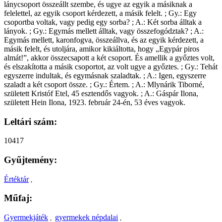
lánycsoport összeállt szembe, és ugye az egyik a másiknak a
felelettel, az egyik csoport kérdezett, a másik felelt. ; Gy.: Egy
csoportba voltak, vagy pedig egy sorba? ; A.: Két sorba álltak a
lányok. ; Gy.: Egymás mellett álltak, vagy összefogództak? ; A.:
Egymás mellett, karonfogva, összeállva, és az egyik kérdezett, a
másik felelt, és utoljára, amikor kikiáltotta, hogy „Egypár piros
almát!”, akkor összecsapott a két csoport. És amellik a győztes volt,
és elszakította a másik csoportot, az volt ugye a győztes. ; Gy.: Tehát
egyszerre indultak, és egymásnak szaladtak. ; A.: Igen, egyszerre
szaladt a két csoport össze. ; Gy.: Értem. ; A.: Mlynárik Tiborné,
született Kristóf Etel, 45 esztendős vagyok. ; A.: Gáspár Ilona,
született Hein Ilona, 1923. február 24-én, 53 éves vagyok.
Leltári szám:
10417
Gyűjtemény:
Értéktár
,
Műfaj:
Gyermekjáték
gyermekek népdalai
,
,