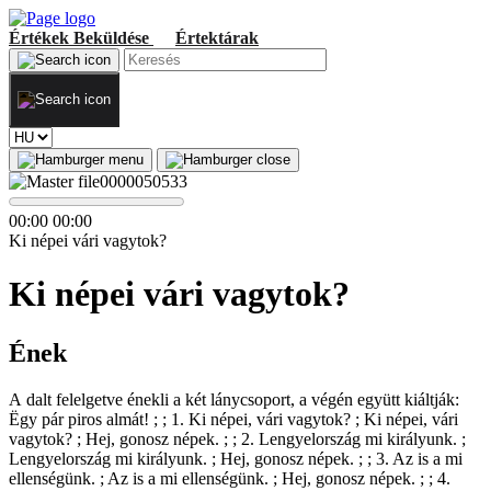
Értékek
Beküldése
Értektárak
00
:
00
00
:
00
Ki népei vári vagytok?
Ki népei vári vagytok?
Ének
A dalt felelgetve énekli a két lánycsoport, a végén együtt kiáltják:
Ëgy pár piros almát! ; ; 1. Ki népei, vári vagytok? ; Ki népei, vári
vagytok? ; Hej, gonosz népek. ; ; 2. Lengyelország mi királyunk. ;
Lengyelország mi királyunk. ; Hej, gonosz népek. ; ; 3. Az is a mi
ellenségünk. ; Az is a mi ellenségünk. ; Hej, gonosz népek. ; ; 4.