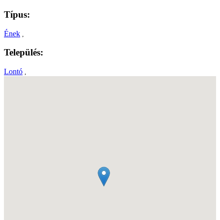
Típus:
Ének
,
Település:
Lontó
,