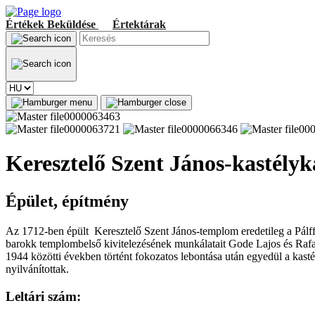
Értékek
Beküldése
Értektárak
Keresztelő Szent János-kastély
Épület, építmény
Az 1712-ben épült Keresztelő Szent János-templom eredetileg a Pálffy
barokk templombelső kivitelezésének munkálatait Gode Lajos és Raf
1944 közötti években történt fokozatos lebontása után egyedül a kas
nyilvánítottak.
Leltári szám: