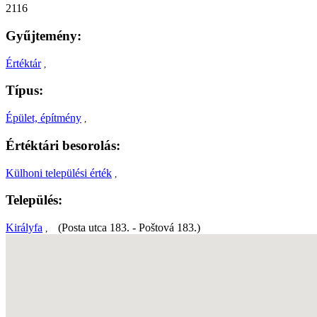
2116
Gyűjtemény:
Értéktár
,
Típus:
Épület, építmény
,
Értéktári besorolás:
Külhoni települési érték
,
Település:
Királyfa
(Posta utca 183. - Poštová 183.)
,