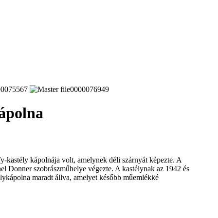
kápolna
-kastély kápolnája volt, amelynek déli szárnyát képezte. A
ael Donner szobrászműhelye végezte. A kastélynak az 1942 és
télykápolna maradt állva, amelyet később műemlékké