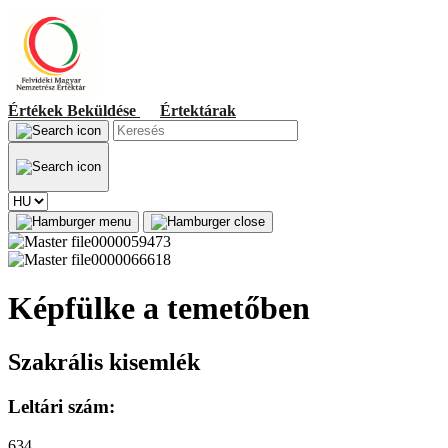
Értékek
Beküldése
Értektárak
Képfülke a temetőben
Szakrális kisemlék
Leltári szám:
634