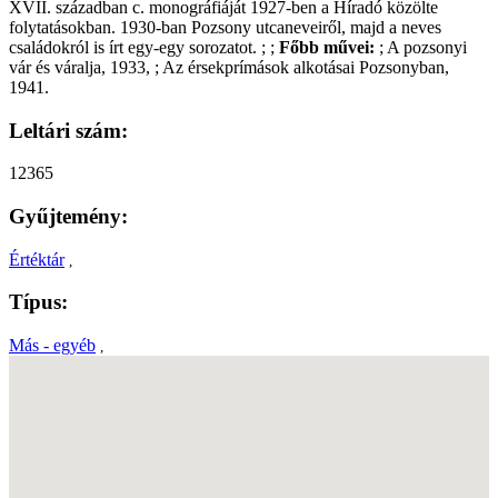
XVII. században c. monográfiáját 1927-ben a Híradó közölte
folytatásokban. 1930-ban Pozsony utcaneveiről, majd a neves
családokról is írt egy-egy sorozatot. ; ;
Főbb művei:
; A pozsonyi
vár és váralja, 1933, ; Az érsekprímások alkotásai Pozsonyban,
1941.
Leltári szám:
12365
Gyűjtemény:
Értéktár
,
Típus:
Más - egyéb
,