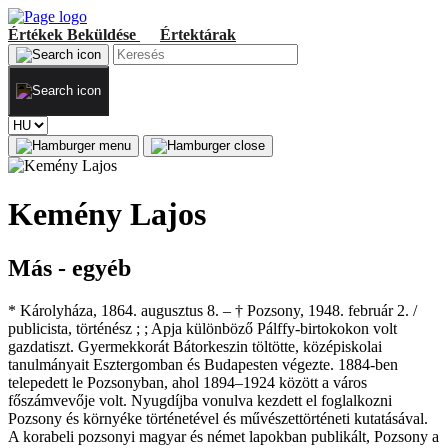
Értékek
Beküldése
Értektárak
Kemény Lajos
Más - egyéb
* Károlyháza, 1864. augusztus 8. – † Pozsony, 1948. február 2. /
publicista, történész ; ; Apja különböző Pálffy-birtokokon volt
gazdatiszt. Gyermekkorát Bátorkeszin töltötte, középiskolai
tanulmányait Esztergomban és Budapesten végezte. 1884-ben
telepedett le Pozsonyban, ahol 1894–1924 között a város
főszámvevője volt. Nyugdíjba vonulva kezdett el foglalkozni
Pozsony és környéke történetével és művészettörténeti kutatásával.
A korabeli pozsonyi magyar és német lapokban publikált, Pozsony a