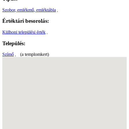
Szobor, emlékmű, emléktábla
,
Értéktári besorolás:
Külhoni települési érték
,
Település:
Szímő
(a templomkert)
,