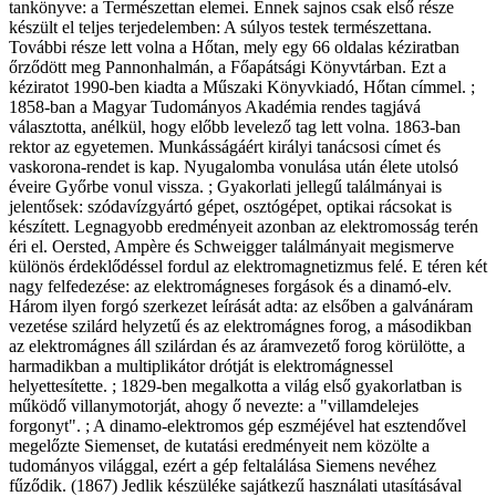
tankönyve: a Természettan elemei. Ennek sajnos csak első része
készült el teljes terjedelemben: A súlyos testek természettana.
További része lett volna a Hőtan, mely egy 66 oldalas kéziratban
őrződött meg Pannonhalmán, a Főapátsági Könyvtárban. Ezt a
kéziratot 1990-ben kiadta a Műszaki Könyvkiadó, Hőtan címmel. ;
1858-ban a Magyar Tudományos Akadémia rendes tagjává
választotta, anélkül, hogy előbb levelező tag lett volna. 1863-ban
rektor az egyetemen. Munkásságáért királyi tanácsosi címet és
vaskorona-rendet is kap. Nyugalomba vonulása után élete utolsó
éveire Győrbe vonul vissza. ; Gyakorlati jellegű találmányai is
jelentősek: szódavízgyártó gépet, osztógépet, optikai rácsokat is
készített. Legnagyobb eredményeit azonban az elektromosság terén
éri el. Oersted, Ampère és Schweigger találmányait megismerve
különös érdeklődéssel fordul az elektromagnetizmus felé. E téren két
nagy felfedezése: az elektromágneses forgások és a dinamó-elv.
Három ilyen forgó szerkezet leírását adta: az elsőben a galvánáram
vezetése szilárd helyzetű és az elektromágnes forog, a másodikban
az elektromágnes áll szilárdan és az áramvezető forog körülötte, a
harmadikban a multiplikátor drótját is elektromágnessel
helyettesítette. ; 1829-ben megalkotta a világ első gyakorlatban is
működő villanymotorját, ahogy ő nevezte: a "villamdelejes
forgonyt". ; A dinamo-elektromos gép eszméjével hat esztendővel
megelőzte Siemenset, de kutatási eredményeit nem közölte a
tudományos világgal, ezért a gép feltalálása Siemens nevéhez
fűződik. (1867) Jedlik készüléke sajátkezű használati utasításával