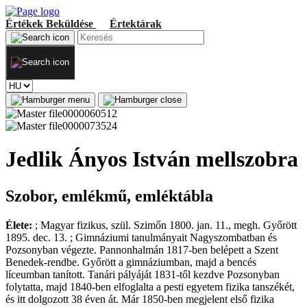
Értékek
Beküldése
Értektárak
Jedlik Ányos István mellszobra
Szobor, emlékmű, emléktábla
Élete:
; Magyar fizikus, szül. Szimőn 1800. jan. 11., megh. Győrött
1895. dec. 13. ; Gimnáziumi tanulmányait Nagyszombatban és
Pozsonyban végezte. Pannonhalmán 1817-ben belépett a Szent
Benedek-rendbe. Győrött a gimnáziumban, majd a bencés
líceumban tanított. Tanári pályáját 1831-től kezdve Pozsonyban
folytatta, majd 1840-ben elfoglalta a pesti egyetem fizika tanszékét,
és itt dolgozott 38 éven át. Már 1850-ben megjelent első fizika