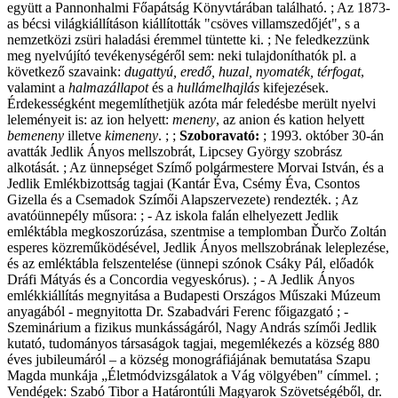
együtt a Pannonhalmi Főapátság Könyvtárában található. ; Az 1873-
as bécsi világkiállításon kiállították "csöves villamszedőjét", s a
nemzetközi zsüri haladási éremmel tüntette ki. ; Ne feledkezzünk
meg nyelvújító tevékenységéről sem: neki tulajdoníthatók pl. a
következő szavaink:
dugattyú, eredő, huzal, nyomaték, térfogat
,
valamint a
halmazállapot
és a
hullámelhajlás
kifejezések.
Érdekességként megemlíthetjük azóta már feledésbe merült nyelvi
leleményeit is: az ion helyett:
meneny
, az anion és kation helyett
bemeneny
illetve
kimeneny
. ; ;
Szoboravató:
; 1993. október 30-án
avatták Jedlik Ányos mellszobrát, Lipcsey György szobrász
alkotását. ; Az ünnepséget Szímő polgármestere Morvai István, és a
Jedlik Emlékbizottság tagjai (Kantár Éva, Csémy Éva, Csontos
Gizella és a Csemadok Szímői Alapszervezete) rendezték. ; Az
avatóünnepély műsora: ; - Az iskola falán elhelyezett Jedlik
emléktábla megkoszorúzása, szentmise a templomban Ďurčo Zoltán
esperes közreműködésével, Jedlik Ányos mellszobrának leleplezése,
és az emléktábla felszentelése (ünnepi szónok Csáky Pál, előadók
Dráfi Mátyás és a Concordia vegyeskórus). ; - A Jedlik Ányos
emlékkiállítás megnyitása a Budapesti Országos Műszaki Múzeum
anyagából - megnyitotta Dr. Szabadvári Ferenc főigazgató ; -
Szeminárium a fizikus munkásságáról, Nagy András szímői Jedlik
kutató, tudományos társaságok tagjai, megemlékezés a község 880
éves jubileumáról – a község monográfiájának bemutatása Szapu
Magda munkája „Életmódvizsgálatok a Vág völgyében" címmel. ;
Vendégek: Szabó Tibor a Határontúli Magyarok Szövetségéből, dr.