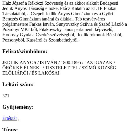
Halz József a Rákóczi Szövetség és az akkor alakult Budapesti
Jedlik Ányos Társaság elnöke, Plócz Katalin az ELTE Fizikai
Társulatából, a Csepeli Jedlik Ányos Gimnázium és a Győri
Benczés Gimnázium tanárai és diákjai, Tab testvérváros
polgármestere Farkas István, Sunyovszky Szilvia és Szabó László a
Pozsonyi MKI-ből, Filakovszky János parlamenti képviselő,
Hodossy Gyula a Cserkésszövetségből, Jedlik rokonok Bécsből,
Pozsonyból, Kassáról és Szombathelyről.
Felirat/szimbólum:
JEDLIK ÁNYOS / ISTVÁN / 1800-1895 / "AZ IGAZAK /
ÖRÖKKÉ ÉLNEK" / TISZTELETTEL / SZÍMŐ KÖZSÉG
ELÖLJÁRÓI / ÉS LAKÓSAI
Leltári szám:
371
Gyűjtemény:
Értéktár
,
Típus: