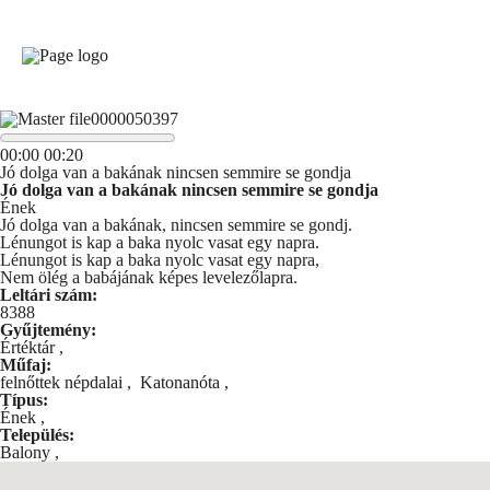
00
:
00
00
:
20
Jó dolga van a bakának nincsen semmire se gondja
Jó dolga van a bakának nincsen semmire se gondja
Ének
Jó dolga van a bakának, nincsen semmire se gondj.
Lénungot is kap a baka nyolc vasat egy napra.
Lénungot is kap a baka nyolc vasat egy napra,
Nem ölég a babájának képes levelezőlapra.
Leltári szám:
8388
Gyűjtemény:
Értéktár
,
Műfaj:
felnőttek népdalai
,
Katonanóta
,
Típus:
Ének
,
Település:
Balony
,