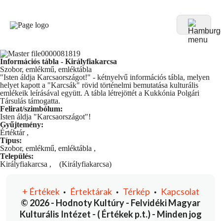
Információs tábla - Királyfiakarcsa
Szobor, emlékmű, emléktábla
"Isten áldja Karcsaországot!" - kétnyelvű információs tábla, melyen
helyet kapott a "Karcsák" rövid történelmi bemutatása kulturális
emlékeik leírásával együtt. A tábla létrejöttét a Kukkónia Polgári
Társulás támogatta.
Felirat/szimbólum:
Isten áldja "Karcsaországot"!
Gyűjtemény:
Értéktár
,
Típus:
Szobor, emlékmű, emléktábla
,
Település:
Királyfiakarcsa
,
(Királyfiakarcsa)
+
Értékek
Értektárak
Térkép
Kapcsolat
•
•
•
© 2026 - Hodnoty Kultúry - Felvidéki Magyar
Kulturális Intézet - ( Értékek p.t.) - Minden jog