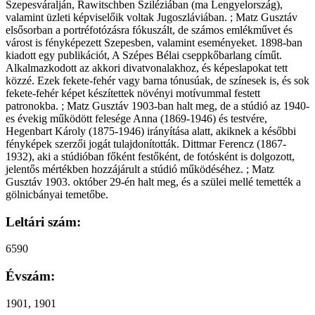
Szepesváralján, Rawitschben Sziléziában (ma Lengyelország),
valamint üzleti képviselőik voltak Jugoszláviában. ; Matz Gusztáv
elsősorban a portréfotózásra fókuszált, de számos emlékművet és
várost is fényképezett Szepesben, valamint eseményeket. 1898-ban
kiadott egy publikációt, A Szépes Bélai cseppkőbarlang címűt.
Alkalmazkodott az akkori divatvonalakhoz, és képeslapokat tett
közzé. Ezek fekete-fehér vagy barna tónusúak, de színesek is, és sok
fekete-fehér képet készítettek növényi motívummal festett
patronokba. ; Matz Gusztáv 1903-ban halt meg, de a stúdió az 1940-
es évekig működött felesége Anna (1869-1946) és testvére,
Hegenbart Károly (1875-1946) irányítása alatt, akiknek a későbbi
fényképek szerzői jogát tulajdonították. Dittmar Ferencz (1867-
1932), aki a stúdióban főként festőként, de fotósként is dolgozott,
jelentős mértékben hozzájárult a stúdió működéséhez. ; Matz
Gusztáv 1903. október 29-én halt meg, és a szülei mellé temették a
gölnicbányai temetőbe.
Leltári szám:
6590
Évszám:
1901, 1901