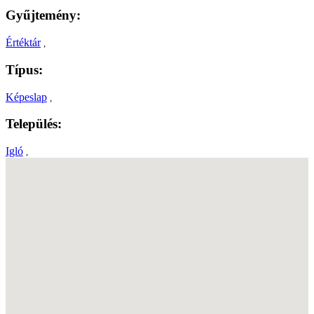
Gyűjtemény:
Értéktár
,
Típus:
Képeslap
,
Település:
Igló
,