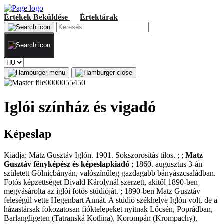
Értékek
Beküldése
Értektárak
Iglói színház és vigadó
Képeslap
Kiadja: Matz Gusztáv Iglón. 1901. Sokszorosítás tilos. ; ;
Matz
Gusztáv fényképész és képeslapkiadó
; 1860. augusztus 3-án
született Gölnicbányán, valószínűleg gazdagabb bányászcsaládban.
Fotós képzettséget Divald Károlynál szerzett, akitől 1890-ben
megvásárolta az iglói fotós stúdióját. ; 1890-ben Matz Gusztáv
feleségül vette Hegenbart Annát. A stúdió székhelye Iglón volt, de a
házastársak fokozatosan fióktelepeket nyitnak Lőcsén, Poprádban,
Barlangligeten (Tatranská Kotlina), Korompán (Krompachy),