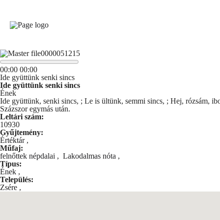
00
:
00
00
:
00
Ide gyüttünk senki sincs
Ide gyüttünk senki sincs
Ének
Ide gyüttünk, senki sincs, ; Le is ültünk, semmi sincs, ; Hej, rózsám,
Százszor egymás után.
Leltári szám:
10930
Gyűjtemény:
Értéktár
,
Műfaj:
felnőttek népdalai
,
Lakodalmas nóta
,
Típus:
Ének
,
Település:
Zsére
,