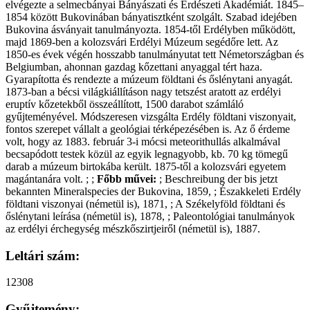
elvégezte a selmecbányai Bányászati és Erdészeti Akadémiát. 1845–
1854 között Bukovinában bányatisztként szolgált. Szabad idejében
Bukovina ásványait tanulmányozta. 1854-től Erdélyben működött,
majd 1869-ben a kolozsvári Erdélyi Múzeum segédőre lett. Az
1850-es évek végén hosszabb tanulmányutat tett Németországban és
Belgiumban, ahonnan gazdag kőzettani anyaggal tért haza.
Gyarapította és rendezte a múzeum földtani és őslénytani anyagát.
1873-ban a bécsi világkiállításon nagy tetszést aratott az erdélyi
eruptív kőzetekből összeállított, 1500 darabot számláló
gyűjteményével. Módszeresen vizsgálta Erdély földtani viszonyait,
fontos szerepet vállalt a geológiai térképezésében is. Az ő érdeme
volt, hogy az 1883. február 3-i mócsi meteorithullás alkalmával
becsapódott testek közül az egyik legnagyobb, kb. 70 kg tömegű
darab a múzeum birtokába került. 1875-től a kolozsvári egyetem
magántanára volt. ; ;
Főbb művei:
; Beschreibung der bis jetzt
bekannten Mineralspecies der Bukovina, 1859, ; Északkeleti Erdély
földtani viszonyai (németül is), 1871, ; A Székelyföld földtani és
őslénytani leírása (németül is), 1878, ; Paleontológiai tanulmányok
az erdélyi érchegység mészkőszirtjeiről (németül is), 1887.
Leltári szám:
12308
Gyűjtemény: