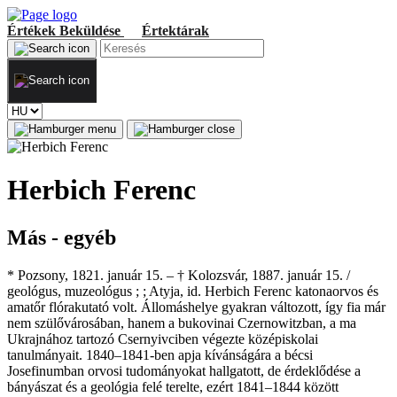
Értékek
Beküldése
Értektárak
Herbich Ferenc
Más - egyéb
* Pozsony, 1821. január 15. – † Kolozsvár, 1887. január 15. /
geológus, muzeológus ; ; Atyja, id. Herbich Ferenc katonaorvos és
amatőr flórakutató volt. Állomáshelye gyakran változott, így fia már
nem szülővárosában, hanem a bukovinai Czernowitzban, a ma
Ukrajnához tartozó Csernyivciben végezte középiskolai
tanulmányait. 1840–1841-ben apja kívánságára a bécsi
Josefinumban orvosi tudományokat hallgatott, de érdeklődése a
bányászat és a geológia felé terelte, ezért 1841–1844 között