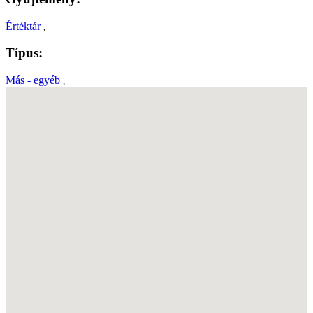
Értéktár
,
Típus:
Más - egyéb
,