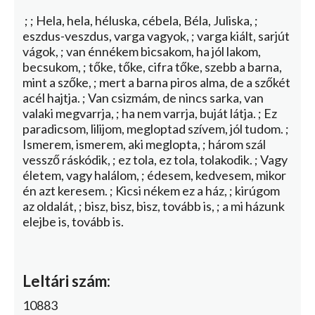
; ; Hela, hela, héluska, cébela, Béla, Juliska, ;
eszdus-veszdus, varga vagyok, ; varga kiált, sarjút
vágok, ; van énnékem bicsakom, ha jól lakom,
becsukom, ; tőke, tőke, cifra tőke, szebb a barna,
mint a szőke, ; mert a barna piros alma, de a szőkét
acél hajtja. ; Van csizmám, de nincs sarka, van
valaki megvarrja, ; ha nem varrja, buját látja. ; Ez
paradicsom, lilijom, megloptad szívem, jól tudom. ;
Ismerem, ismerem, aki meglopta, ; három szál
vessző ráskódik, ; ez tola, ez tola, tolakodik. ; Vagy
életem, vagy halálom, ; édesem, kedvesem, mikor
én azt keresem. ; Kicsi nékem ez a ház, ; kirúgom
az oldalát, ; bisz, bisz, bisz, tovább is, ; a mi házunk
elejbe is, tovább is.
Leltári szám:
10883