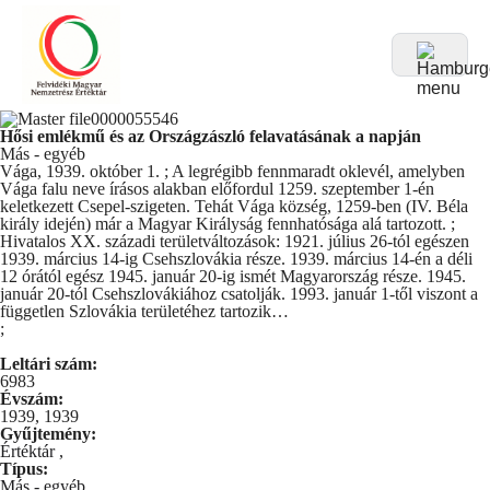
Hősi emlékmű és az Országzászló felavatásának a napján
Más - egyéb
Vága, 1939. október 1. ; A legrégibb fennmaradt oklevél, amelyben
Vága falu neve írásos alakban előfordul 1259. szeptember 1-én
keletkezett Csepel-szigeten. Tehát Vága község, 1259-ben (IV. Béla
király idején) már a Magyar Királyság fennhatósága alá tartozott. ;
Hivatalos XX. századi területváltozások: 1921. július 26-tól egészen
1939. március 14-ig Csehszlovákia része. 1939. március 14-én a déli
12 órától egész 1945. január 20-ig ismét Magyarország része. 1945.
január 20-tól Csehszlovákiához csatolják. 1993. január 1-től viszont a
független Szlovákia területéhez tartozik…
;
a
Leltári szám:
6983
Évszám:
1939, 1939
Gyűjtemény:
Értéktár
,
Típus:
Más - egyéb
,