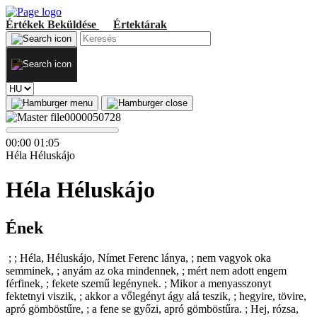
Értékek
Beküldése
Értektárak
00
:
00
01
:
05
Héla Héluskájo
Héla Héluskájo
Ének
; ; Héla, Héluskájo, Nímet Ferenc lánya, ; nem vagyok oka
semminek, ; anyám az oka mindennek, ; mért nem adott engem
férfinek, ; fekete szemű legénynek. ; Mikor a menyasszonyt
fektetnyi viszik, ; akkor a vőlegényt ágy alá teszik, ; hegyire, tövire,
apró gömböstűre, ; a fene se győzi, apró gömböstűra. ; Hej, rózsa,