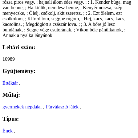
rózsa piros vagy, ; hajnali álom édes vagy. ; ; 1. Kender búga, mag
van benne, ; Ha kiütik, nem lesz benne, ; Kenyérmorzsa, szép
menyecske, ; Ölelj, csókolj, akit szeretsz. ; ; 2. Ezt ölelem, ezt
csolkolom, ; Kifordítom, seggbe rúgom, ; Hej, kacs, kacs, kacs,
kacsolina, ; Megdöglött a császár lova. ; ; 3. A bőre jó lesz
bundának, ; Segge vége csutorának, ; Víkon béle pántlikánok, ;
Annak a nyalka lányánok.
Leltári szám:
10989
Gyűjtemény:
Értéktár
,
Műfaj:
gyermekek népdalai
Párválasztó játék
,
,
Típus:
Ének
,