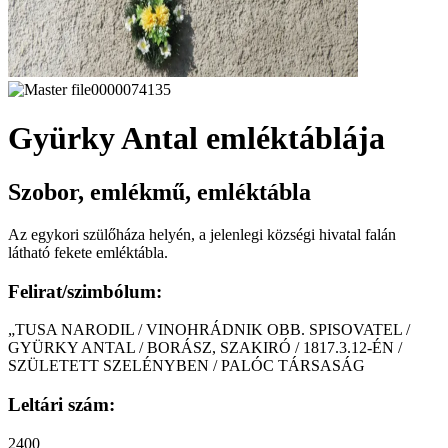
Gyürky Antal emléktáblája
Szobor, emlékmű, emléktábla
Az egykori szülőháza helyén, a jelenlegi községi hivatal falán
látható fekete emléktábla.
Felirat/szimbólum:
„TUSA NARODIL / VINOHRÁDNIK OBB. SPISOVATEL /
GYÜRKY ANTAL / BORÁSZ, SZAKIRÓ / 1817.3.12-ÉN /
SZÜLETETT SZELÉNYBEN / PALÓC TÁRSASÁG
Leltári szám:
2400