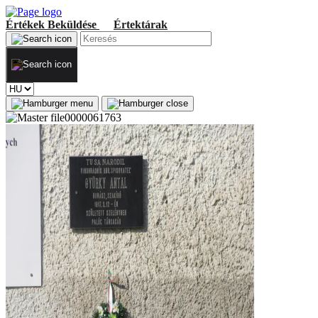
Értékek
Beküldése
Értektárak