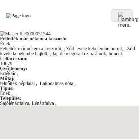
Feltették már nékem a koszorút
Ének
Feltették már nékem a koszorút, ; Ződ levele kebelembe borult, ; Ződ
levele kebelembe hajlott, ; Jaj, de megcsalt ez az álnok, huncut.
Leltári szám:
10679
Gyűjtemény:
Értéktár
,
Műfaj:
felnőttek népdalai
,
Lakodalmas nóta
,
Típus:
Ének
,
Település:
Sajólénártfalva, Lénártfalva
,