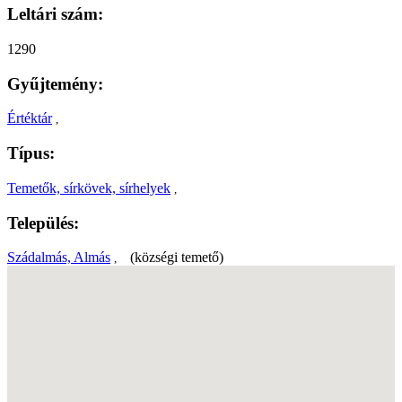
Leltári szám:
1290
Gyűjtemény:
Értéktár
,
Típus:
Temetők, sírkövek, sírhelyek
,
Település:
Szádalmás, Almás
(községi temető)
,