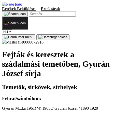
Értékek
Beküldése
Értektárak
Fejfák és keresztek a
szádalmási temetőben, Gyurán
József sírja
Temetők, sírkövek, sírhelyek
Felirat/szimbólum:
Gyurán M...ka 1961(?4) 1965 // Gyurán József / 1890 1920