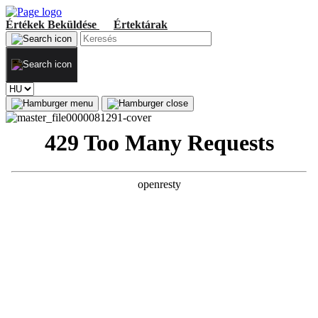
Értékek
Beküldése
Értektárak