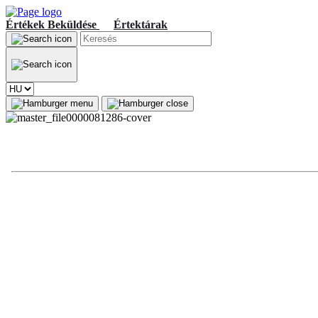
Értékek
Beküldése
Értektárak