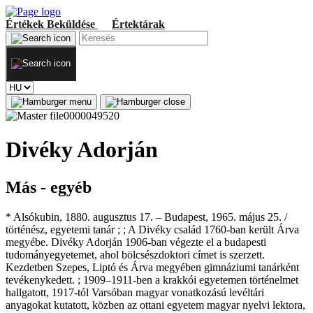
Értékek
Beküldése
Értektárak
Divéky Adorján
Más - egyéb
* Alsókubin, 1880. augusztus 17. – Budapest, 1965. május 25. /
történész, egyetemi tanár ; ; A Divéky család 1760-ban került Árva
megyébe. Divéky Adorján 1906-ban végezte el a budapesti
tudományegyetemet, ahol bölcsészdoktori címet is szerzett.
Kezdetben Szepes, Liptó és Árva megyében gimnáziumi tanárként
tevékenykedett. ; 1909–1911-ben a krakkói egyetemen történelmet
hallgatott, 1917-tól Varsóban magyar vonatkozású levéltári
anyagokat kutatott, közben az ottani egyetem magyar nyelvi lektora,