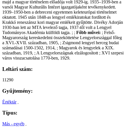
majd a magyar történelem előadója volt 1929-ig. 1935–1939-ben a
varsói Magyar Kulturális Intézet igazgatójaként tevékenykedett.
1939–1950-ben a debreceni egyetemen keleteurópai történelmet
oktatott. 1945 után 1848-as lengyel emlékiratokat fordított és
Krakkó reneszánsz kori magyar emlékeit gyűjtötte. Divéky Adorján
1930-ban lett az MTA levelező tagja, 1937-től volt a Lengyel
Tudományos Akadémia külföldi tagja. ; ;
Főbb művei:
; Felső-
Magyarország kereskedelmi összeköttetése Lengyelországgal főleg
a XVI.-XVII. században, 1905, ; Zsigmond lengyel herceg budai
számadásai 1500-1502, 1914, ; Magyarok és lengyelek a XIX.
században, 1919, ; A Lengyelországnak elzálogosított ; XVI szepesi
város visszacsatolása 1770-ben, 1929.
Leltári szám:
11290
Gyűjtemény:
Értéktár
,
Típus:
Más - egyéb
,