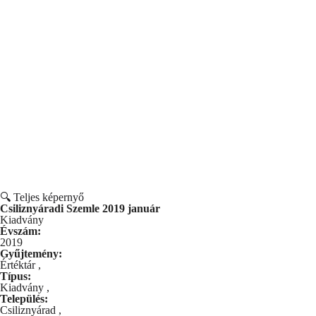
🔍 Teljes képernyő
Csiliznyáradi Szemle 2019 január
Kiadvány
Évszám:
2019
Gyűjtemény:
Értéktár
,
Típus:
Kiadvány
,
Település:
Csiliznyárad
,