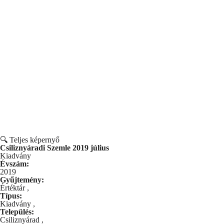
🔍 Teljes képernyő
Csiliznyáradi Szemle 2019 július
Kiadvány
Évszám:
2019
Gyűjtemény:
Értéktár
,
Típus:
Kiadvány
,
Település:
Csiliznyárad
,