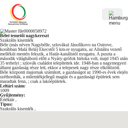
Bélei temetői nagykereszt
Szakrális kisemlék
Béle (más néven Nagybélle, szlovákul Jánošíkovo na Ostrove,
korábban Malá Belá) Ekecstől 5 km-re nyugatra, az Alistálra vezető
mellékút mentén fekszik, a Határ-kanálistól nyugatra. A puszta a
második világháború előtt a Nyáry-grófok birtoka volt, majd 1945 után
35 terhelyi ; szlovák családot telepítettek ide. 1948-ban a nagymegyeri
állami gazdaság része lett, ekkor a telepesek nagy része elköltözött.
Béle központi majornak számított, a gazdaságot az 1990-es évek elején
széthordták, a műemlékjellegű magtár és a gazdasági épületek sem
maradtak fenn, ; csak a lakóépületek.
Leltári szám:
1009
Gyűjtemény:
Értéktár
,
Típus:
Szakrális kisemlék
,