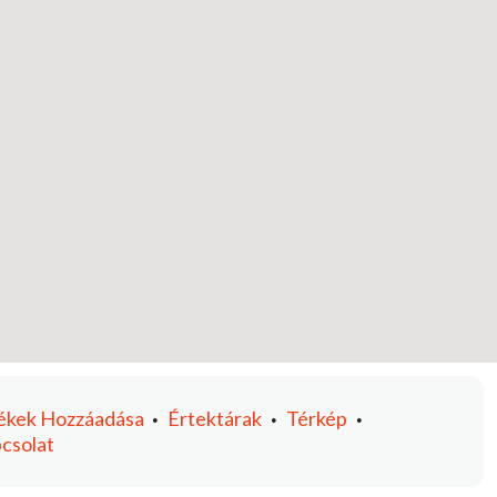
ékek
Hozzáadása
Értektárak
Térkép
•
•
•
csolat