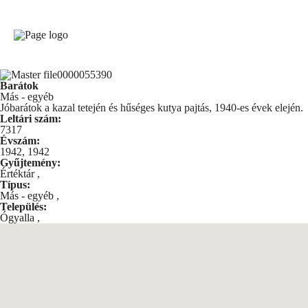
Barátok
Más - egyéb
Jóbarátok a kazal tetején és hűséges kutya pajtás, 1940-es évek elején.
Leltári szám:
7317
Évszám:
1942, 1942
Gyűjtemény:
Értéktár
,
Típus:
Más - egyéb
,
Település:
Ógyalla
,