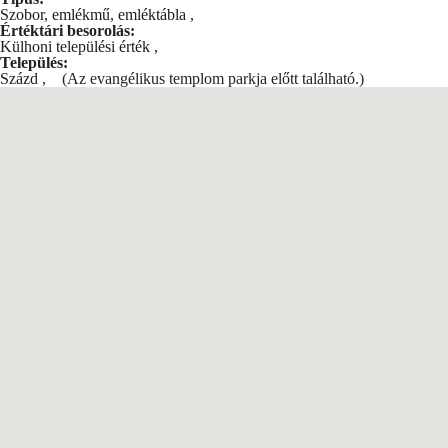
Szobor, emlékmű, emléktábla
,
Értéktári besorolás:
Külhoni települési érték
,
Település:
Százd
,
(Az evangélikus templom parkja előtt található.)