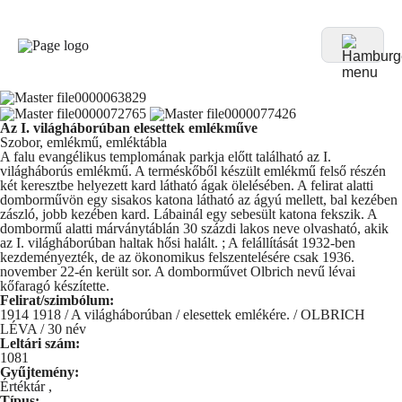
Az I. világháborúban elesettek emlékműve
Szobor, emlékmű, emléktábla
A falu evangélikus templomának parkja előtt található az I.
világháborús emlékmű. A terméskőből készült emlékmű felső részén
két keresztbe helyezett kard látható ágak ölelésében. A felirat alatti
domborművön egy sisakos katona látható az ágyú mellett, bal kezében
zászló, jobb kezében kard. Lábainál egy sebesült katona fekszik. A
dombormű alatti márványtáblán 30 százdi lakos neve olvasható, akik
az I. világháborúban haltak hősi halált. ; A felállítását 1932-ben
kezdeményezték, de az ökonomikus felszentelésére csak 1936.
november 22-én került sor. A domborművet Olbrich nevű lévai
kőfaragó készítette.
Felirat/szimbólum:
1914 1918 / A világháborúban / elesettek emlékére. / OLBRICH
LÉVA / 30 név
Leltári szám:
1081
Gyűjtemény:
Értéktár
,
Típus: