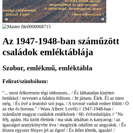
Az 1947-1948-ban száműzött
családok emléktáblája
Szobor, emlékmű, emléktábla
Felirat/szimbólum:
"... most felkeresem régi otthonom... / És láthatatlan kisértet-
betükkel / nevemet a falakra fölírom. / Itt jártam. Élek. Él az isten
még. / És övé a leutolsó szó joga. / A tovissé vadult ember fölött / Ö
az eke és borona." / Wass Albert: Levél) // 1947-1948-ban /
száműzött magyar családok emlékének / 60. évfordulójára // "Ne
félj, apám. Ha üzött életünk / ma utak árkában is kanyarog: / az
igazságot aranykönyvbe írva / megörzik odafönt az angyalok. / És
lészen egyszer fényes jel az égen! / És ítélet tétetik, igazán! /