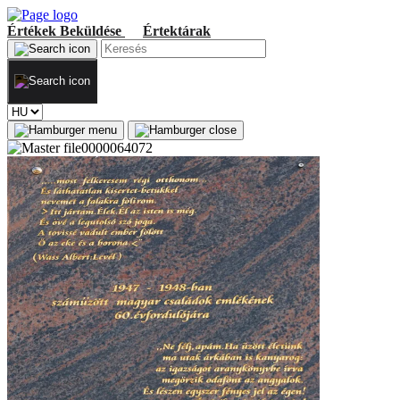
Értékek
Beküldése
Értektárak