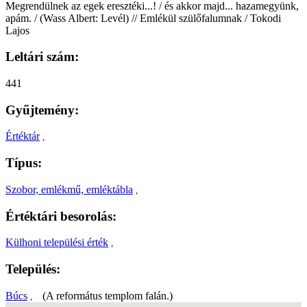
Megrendülnek az egek eresztéki...! / és akkor majd... hazamegyünk,
apám. / (Wass Albert: Levél) // Emlékül szülőfalumnak / Tokodi
Lajos
Leltári szám:
441
Gyűjtemény:
Értéktár
,
Típus:
Szobor, emlékmű, emléktábla
,
Értéktári besorolás:
Külhoni települési érték
,
Település:
Búcs
(A református templom falán.)
,