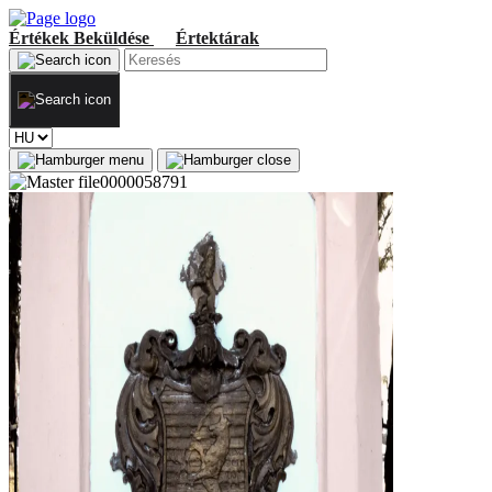
Értékek
Beküldése
Értektárak