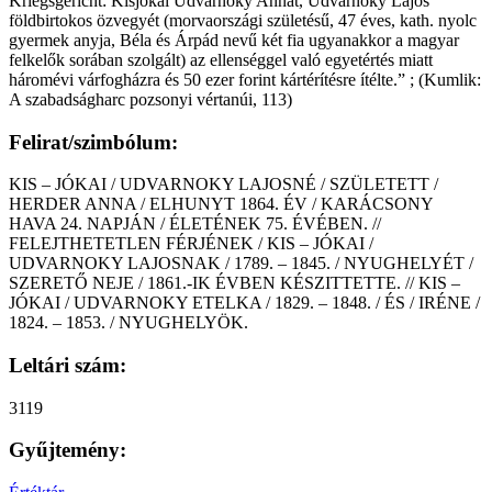
Kriegsgericht: Kisjókai Udvarnoky Annát, Udvarnoky Lajos
földbirtokos özvegyét (morvaországi születésű, 47 éves, kath. nyolc
gyermek anyja, Béla és Árpád nevű két fia ugyanakkor a magyar
felkelők sorában szolgált) az ellenséggel való egyetértés miatt
háromévi várfogházra és 50 ezer forint kártérítésre ítélte.” ; (Kumlik:
A szabadságharc pozsonyi vértanúi, 113)
Felirat/szimbólum:
KIS – JÓKAI / UDVARNOKY LAJOSNÉ / SZÜLETETT /
HERDER ANNA / ELHUNYT 1864. ÉV / KARÁCSONY
HAVA 24. NAPJÁN / ÉLETÉNEK 75. ÉVÉBEN. //
FELEJTHETETLEN FÉRJÉNEK / KIS – JÓKAI /
UDVARNOKY LAJOSNAK / 1789. – 1845. / NYUGHELYÉT /
SZERETŐ NEJE / 1861.-IK ÉVBEN KÉSZITTETTE. // KIS –
JÓKAI / UDVARNOKY ETELKA / 1829. – 1848. / ÉS / IRÉNE /
1824. – 1853. / NYUGHELYÖK.
Leltári szám:
3119
Gyűjtemény: