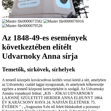
Az 1848-49-es események
következtében elítélt
Udvarnoky Anna sírja
Temetők, sírkövek, sírhelyek
A temető közepén kovácsoltvas kerítés veszi körül a sírt, amelyben
az Udvarnoky család tagjai nyugszanak, és amelynek kőkeresztje
egyben a temető központi keresztjeként is szolgál. Az Udvarnoky
Annára vonatkozó felirat: „KIS – JÓKAI UDVARNOKY
LAJOSNÉ SZÜLETETT HERDER ANNA ELHUNYT 1864.
ÉV KARÁCSONY HAVA 24. NAPJÁN ÉLETÉNEK 75.
ÉVÉBEN ” ; „Augusztus 9-én nő felett bíráskodott a pozsonyi