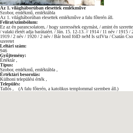
Az 1. világháborúban elesettek emlékműve
Szobor, emlékmű, emléktábla
Az 1. világháborúban elesettek emlékműve a falu főterén áll.
Felirat/szimbólum:
Ez az én parancsolatom, / hogy szeressétek egymást, / amint én szerettel
/ valaki életét adja barátaiért. / Ján. 15. 12-13. // 1914 / 11 név / 1915 
1919 / 2 név / 1920 / 2 név / Bár honI fölD neM Is szIVta / Csatán C
szeretet
Leltári szám:
946
Gyűjtemény:
Értéktár
,
Típus:
Szobor, emlékmű, emléktábla
,
Értéktári besorolás:
Külhoni települési érték
,
Település:
Tallós
,
(A falu főterén, a katolikus templommal szemben áll.)