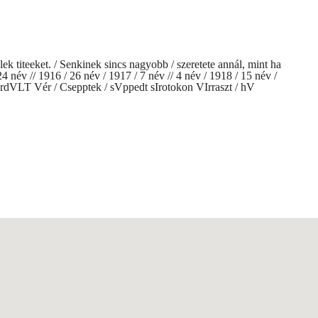
ek titeeket. / Senkinek sincs nagyobb / szeretete annál, mint ha
/ 24 név // 1916 / 26 név / 1917 / 7 név // 4 név / 1918 / 15 név /
sordVLT Vér / Csepptek / sVppedt sIrotokon VIrraszt / hV