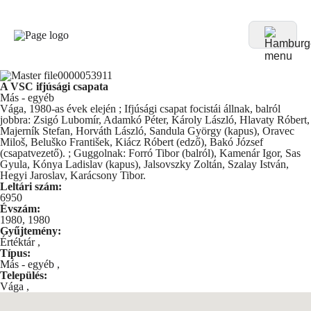
A VSC ifjúsági csapata
Más - egyéb
Vága, 1980-as évek elején ; Ifjúsági csapat focistái állnak, balról
jobbra: Zsigó Lubomír, Adamkó Péter, Károly László, Hlavaty Róbert,
Majerník Stefan, Horváth László, Sandula György (kapus), Oravec
Miloš, Beluško František, Kiácz Róbert (edző), Bakó József
(csapatvezető). ; Guggolnak: Forró Tibor (balról), Kamenár Igor, Sas
Gyula, Kónya Ladislav (kapus), Jalsovszky Zoltán, Szalay István,
Hegyi Jaroslav, Karácsony Tibor.
Leltári szám:
6950
Évszám:
1980, 1980
Gyűjtemény:
Értéktár
,
Típus:
Más - egyéb
,
Település:
Vága
,