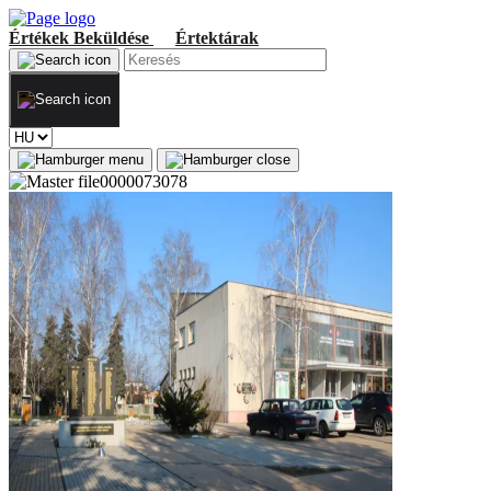
Értékek
Beküldése
Értektárak