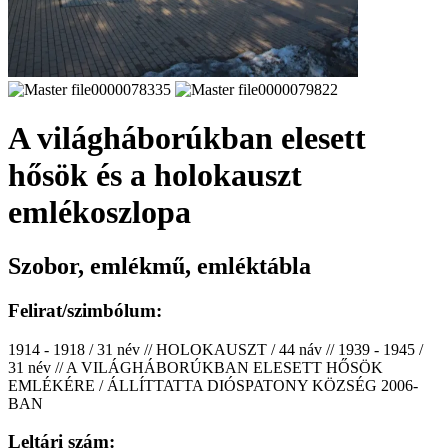
A világháborúkban elesett
hősök és a holokauszt
emlékoszlopa
Szobor, emlékmű, emléktábla
Felirat/szimbólum:
1914 - 1918 / 31 név // HOLOKAUSZT / 44 náv // 1939 - 1945 /
31 név // A VILÁGHÁBORÚKBAN ELESETT HŐSÖK
EMLÉKÉRE / ÁLLÍTTATTA DIÓSPATONY KÖZSÉG 2006-
BAN
Leltári szám: