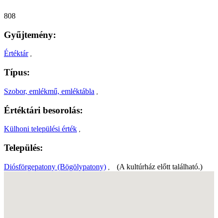
808
Gyűjtemény:
Értéktár
,
Típus:
Szobor, emlékmű, emléktábla
,
Értéktári besorolás:
Külhoni települési érték
,
Település:
Diósförgepatony (Bögölypatony)
(A kultúrház előtt található.)
,