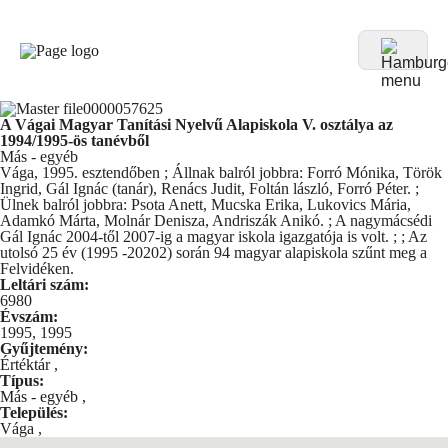
A Vágai Magyar Tanítási Nyelvű Alapiskola V. osztálya az
1994/1995-ös tanévből
Más - egyéb
Vága, 1995. esztendőben ; Állnak balról jobbra: Forró Mónika, Török
Ingrid, Gál Ignác (tanár), Renács Judit, Foltán lászló, Forró Péter. ;
Ülnek balról jobbra: Psota Anett, Mucska Erika, Lukovics Mária,
Adamkó Márta, Molnár Denisza, Andriszák Anikó. ; A nagymácsédi
Gál Ignác 2004-től 2007-ig a magyar iskola igazgatója is volt. ; ; Az
utolsó 25 év (1995 -20202) során 94 magyar alapiskola szűnt meg a
Felvidéken.
Leltári szám:
6980
Évszám:
1995, 1995
Gyűjtemény:
Értéktár
,
Típus:
Más - egyéb
,
Település:
Vága
,