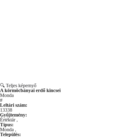
🔍 Teljes képernyő
A körmöcbányai erdő kincsei
Monda
#
Leltári szám:
13338
Gyűjtemény:
Értéktár
,
Típus:
Monda
,
Település: