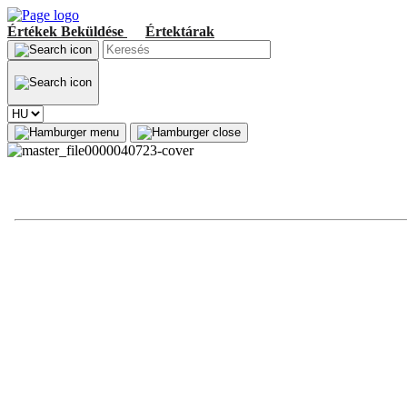
Értékek
Beküldése
Értektárak