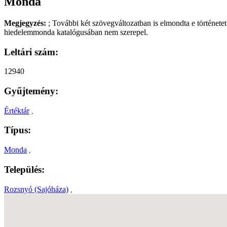
Monda
Megjegyzés:
; További két szövegváltozatban is elmondta e története
hiedelemmonda katalógusában nem szerepel.
Leltári szám:
12940
Gyűjtemény:
Értéktár
,
Típus:
Monda
,
Település:
Rozsnyó (Sajóháza)
,