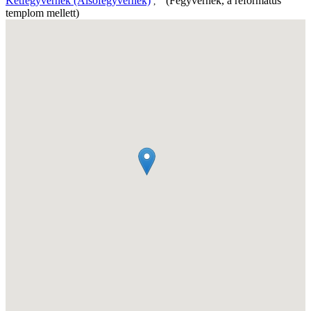
Kétfegyvernek (Alsófegyvernek)
(Fegyvernek, a református
,
templom mellett)