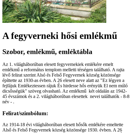
A fegyverneki hősi emlékmű
Szobor, emlékmű, emléktábla
Az 1. világháborúban elesett fegyvernekiek emlékére emelt
emlékmű a református templom melletti térségen található. A rajta
lévő felirat szerint Alsó és Felső Fegyvernek község közönsége
építtette az 1930-as évben. A 26 elesett neve alatt az "Ez légyen a
fejfájuk Emlékeztessen rájuk És hirdesse hős erényük El nem múló
dicsősségük" szöveg olvasható. Az emlékmű két oldalán az 1942-
45 évszámok és a 2. világháborúban elesettek nevei találhatók - 8-8
név - .
Felirat/szimbólum:
Az 1914-18 évi világháborúban elesett hősők emlékére emeltette
Alső és Felső Fegyvernek község közönsége 1930. évben. A 26