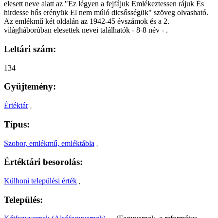
elesett neve alatt az "Ez légyen a fejfájuk Emlékeztessen rájuk És
hirdesse hős erényük El nem múló dicsősségük" szöveg olvasható.
Az emlékmű két oldalán az 1942-45 évszámok és a 2.
világháborúban elesettek nevei találhatók - 8-8 név - .
Leltári szám:
134
Gyűjtemény:
Értéktár
,
Típus:
Szobor, emlékmű, emléktábla
,
Értéktári besorolás:
Külhoni települési érték
,
Település: