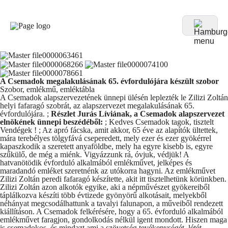
A Csemadok megalakulásának 65. évfordulójára készült szobor
Szobor, emlékmű, emléktábla
A Csemadok alapszervezetének ünnepi ülésén leplezték le Zilizi Zoltán
helyi fafaragó szobrát, az alapszervezet megalakulásának 65.
évfordulójára. ;
Részlet Jurás Líviának, a Csemadok alapszervezet
elnökének ünnepi beszédéből:
; Kedves Csemadok tagok, tisztelt
Vendégek ! ; Az apró fácska, amit akkor, 65 éve az alapítók ültettek,
mára terebélyes tölgyfává cseperedett, mely ezer és ezer gyökérrel
kapaszkodik a szeretett anyaföldbe, mely ha egyre kisebb is, egyre
szűkülő, de még a miénk. Vigyázzunk rá, óvjuk, védjük! A
hatvanötödik évforduló alkalmából emlékművet, jelképes és
maradandó emléket szeretnénk az utókorra hagyni. Az emlékművet
Zilizi Zoltán peredi fafaragó készítette, akit itt tisztelhetünk körünkben.
Zilizi Zoltán azon alkotók egyike, aki a népművészet gyökereiből
táplálkozva készíti több évtizede gyönyörű alkotásait, melyekből
néhányat megcsodálhattunk a tavalyi falunapon, a műveiből rendezett
kiállításon. A Csemadok felkérésére, hogy a 65. évforduló alkalmából
emlékművet faragjon, gondolkodás nélkül igent mondott. Hiszen maga
is csemadokos, és mindazt ami a szövetség tevékenységét, létét,