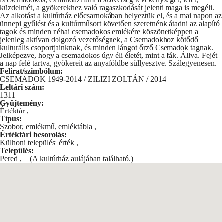
küzdelmét, a gyökerekhez való ragaszkodását jelenti maga is megéli.
Az alkotást a kultúrház előcsarnokában helyeztük el, és a mai napon az
ünnepi gyűlést és a kultúrműsort követően szeretnénk átadni az alapító
tagok és minden néhai csemadokos emlékére köszönetképpen a
jelenleg aktívan dolgozó vezetőségnek, a Csemadokhoz kötődő
kulturális csoportjainknak, és minden lángot őrző Csemadok tagnak.
Jelképezve, hogy a csemadokos úgy éli életét, mint a fák. Állva. Fejét
a nap felé tartva, gyökereit az anyaföldbe süllyesztve. Szálegyenesen.
Felirat/szimbólum:
CSEMADOK 1949-2014 / ZILIZI ZOLTÁN / 2014
Leltári szám:
1311
Gyűjtemény:
Értéktár
,
Típus:
Szobor, emlékmű, emléktábla
,
Értéktári besorolás:
Külhoni települési érték
,
Település:
Pered
,
(A kultúrház aulájában található.)