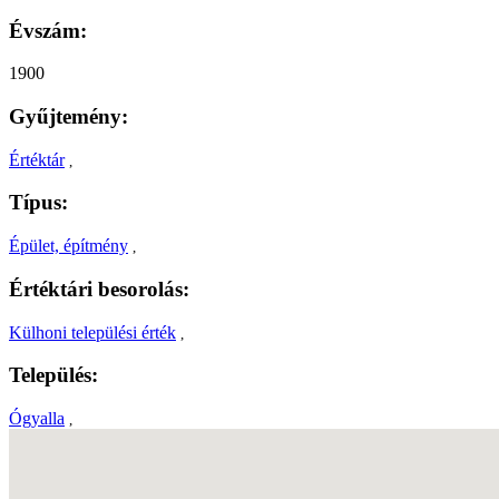
Évszám:
1900
Gyűjtemény:
Értéktár
,
Típus:
Épület, építmény
,
Értéktári besorolás:
Külhoni települési érték
,
Település:
Ógyalla
,