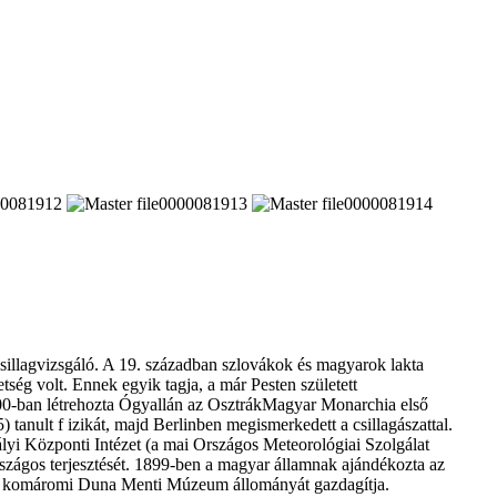
illagvizsgáló. A 19. században szlovákok és magyarok lakta
tség volt. Ennek egyik tagja, a már Pesten született
00-ban létrehozta Ógyallán az OsztrákMagyar Monarchia első
anult f izikát, majd Berlinben megismerkedett a csillagászattal.
yi Központi Intézet (a mai Országos Meteorológiai Szolgálat
 országos terjesztését. 1899-ben a magyar államnak ajándékozta az
g a komáromi Duna Menti Múzeum állományát gazdagítja.