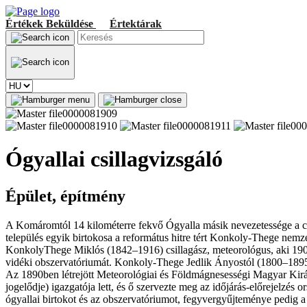
Értékek
Beküldése
Értektárak
Ógyallai csillagvizsgáló
Épület, építmény
A Komáromtól 14 kilométerre fekvő Ógyalla másik nevezetessége a cs
település egyik birtokosa a református hitre tért Konkoly-Thege nemze
KonkolyThege Miklós (1842–1916) csillagász, meteorológus, aki 19
vidéki obszervatóriumát. Konkoly-Thege Jedlik Ányostól (1800–1895) t
Az 1890ben létrejött Meteorológiai és Földmágnesességi Magyar Királ
jogelődje) igazgatója lett, és ő szervezte meg az időjárás-előrejelzés
ógyallai birtokot és az obszervatóriumot, fegyvergyűjteménye pedi