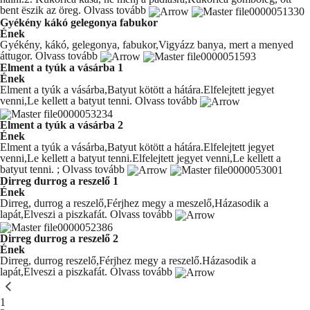
bent ëszik az öreg.
Olvass tovább
Gyékény kákó gelegonya fabukor
Ének
Gyékény, kákó, gelegonya, fabukor,Vigyázz banya, mert a menyed
áttugor.
Olvass tovább
Elment a tyúk a vásárba 1
Ének
Elment a tyúk a vásárba,Batyut kötött a hátára.Elfelejtett jegyet
venni,Le kellett a batyut tenni.
Olvass tovább
Elment a tyúk a vásárba 2
Ének
Elment a tyúk a vásárba,Batyut kötött a hátára.Elfelejtett jegyet
venni,Le kellett a batyut tenni.Elfelejtett jegyet venni,Le kellett a
batyut tenni. ;
Olvass tovább
Dirreg durrog a reszelő 1
Ének
Dirreg, durrog a reszelő,Férjhez megy a meszelő,Házasodik a
lapát,Elveszi a piszkafát.
Olvass tovább
Dirreg durrog a reszelő 2
Ének
Dirreg, durrog reszelő,Férjhez megy a reszelő.Házasodik a
lapát,Elveszi a piszkafát.
Olvass tovább
You're currently reading page
1