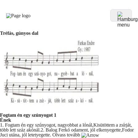
Tréfás, gúnyos dal
Fogtam én egy szúnyogot 1
Ének
1. Fogtam én egy szúnyogot, nagyobbat a lónál,Kisütöttem a zsírját,
több lett száz akónál.2. Balog Ferkó odament, jól elkenyegette,Fodor
Juci utána, jól letetyegette.
Olvass tovább