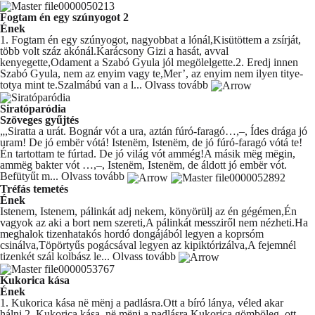
Fogtam én egy szúnyogot 2
Ének
1. Fogtam én egy szúnyogot, nagyobbat a lónál,Kisütöttem a zsírját,
több volt száz akónál.Karácsony Gizi a hasát, avval
kenyegette,Odament a Szabó Gyula jól megölelgette.2. Eredj innen
Szabó Gyula, nem az enyim vagy te,Mer’, az enyim nem ilyen titye-
totya mint te.Szalmábú van a l...
Olvass tovább
Siratóparódia
Szöveges gyűjtés
„,Siratta a urát. Bognár vót a ura, aztán fúró-faragó…,–, Ídes drága jó
uram! De jó embër vótá! Istenëm, Istenëm, de jó fúró-faragó vótá te!
Én tartottam te fúrtad. De jó világ vót ammég!A másik mëg mëgin,
ammëg bakter vót …,–, Istenëm, Istenëm, de áldott jó embër vót.
Befütyűt m...
Olvass tovább
Tréfás temetés
Ének
Istenem, Istenem, pálinkát adj nekem, könyörülj az én gégémen,Én
vagyok az aki a bort nem szereti,A pálinkát messziről nem nézheti.Ha
meghalok tizenhatakós hordó dongájából legyen a koprsóm
csinálva,Töpörtyűs pogácsával legyen az kipiktórizálva,A fejemnél
tizenkét szál kolbász le...
Olvass tovább
Kukorica kása
Ének
1. Kukorica kása në mënj a padlásra.Ott a bíró lánya, véled akar
hálni.2. Kukorica kása, në mënj a padlásra,Kukorica gömböleg, ott