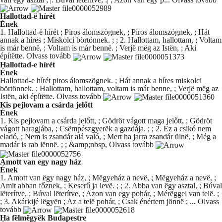
Hallottad-ë hírét
Ének
1. Hallottad-ë hírét ; Piros álomszögnek, ; Piros álomszögnek, ; Hát
annak a hírës ; Miskolci börtönnek. ; ; 2. Hallottam, hallottam, ; Voltam
is már bennë, ; Voltam is már bennë. ; Verjë mëg az Istën, ; Aki
építëtte.
Olvass tovább
Hallottad-e hírét
Ének
Hallottad-e hírét piros álomszögnek. ; Hát annak a híres miskolci
börtönnek. ; Hallottam, hallottam, voltam is már benne, ; Verjë mëg az
Istën, aki építëtte.
Olvass tovább
Kis pejlovam a csárda jelőtt
Ének
1. Kis pejlovam a csárda jelőtt, ; Gödröt vágott maga jelőtt, ; Gödröt
vágott haragjába, ; Csëmpészgyerëk a gazdája. ; ; 2. Ez a csikó nem
eladó, ; Nem is zsandár alá való, ; Mert ha jarra zsandár ülnë, ; Még a
madár is rab lënnë. ; ; &amp;nbsp,
Olvass tovább
Amott van egy nagy ház
Ének
1. Amott van ëgy nagy ház, ; Mëgyeház a nevë, ; Mëgyeház a nevë, ;
Amit abban főznek, ; Keserű ja levë. ; ; 2. Abba van ëgy asztal, ; Búval
lëterítve, ; Búval lëterítve, ; Azon van egy pohár, ; Mérëggel van telë. ;
; 3. Akárkijé lëgyën ; Az a telë pohár, ; Csak énértem jönnë ; ...
Olvass
tovább
Ha fëlmëgyëk Budapestre