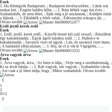
Ének
1. Ha fëlmëgyëk Budapestre, ; Budapesti törvényszékbe, ; Látok sok
urakat írni, ; Engëm halálra ítélni. ; ; 2. Rám ítéltek vagy hat évet, ;
Szabadulnék, de nem lëhet, ; Írják mëg a jó anyámnak, ; Küldjön ruhát
a fijának. ; ; 3. Elküldték a fehér ruhát, ; Édësanyám zokogva jár, ...
Olvass tovább
Erdő jerdő kerek erdő
Ének
1. Erdő, jerdő, kerek erdő, ; Kinyőlt bennë két szál vessző. ; Rászállott
ëgy kakukkmadár, ; Ëgyik ágról másikra száll. ; ; 2. Hallod-e te
kakukkmadár, ; Savanyú vizet në jigyál, ; Lán, én savanyú vizet ittam,
; A babámtól elbúcsúztam. ; ; 3. Hej, de el is vitt lë Vígegërbe, ; ...
Olvass tovább
Árva vagyok árva
Ének
1. Árva vagyok, árva, ; Az Isten is látja, ; Verje meg a szentháromság, ;
Ki az árvát bántja. ; ; 2. Rab vagyok, rab vagyok, ; Szabadulást várok,
; Azt csak a jó Isten tudja, hogy ; Mikor szabadulok.
Olvass tovább
You're currently reading page
1
Oldal
2
01/2