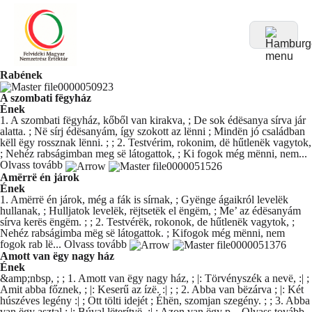
Rabének
A szombati fëgyház
Ének
1. A szombati fëgyház, kőből van kirakva, ; De sok édësanya sírva jár
alatta. ; Në sírj édësanyám, így szokott az lënni ; Mindën jó családban
këll ëgy rossznak lënni. ; ; 2. Testvérim, rokonim, dë hűtlenëk vagytok,
; Nehéz rabságimban meg së látogattok, ; Ki fogok még mënni, nem...
Olvass tovább
Amërrë én járok
Ének
1. Amërrë én járok, még a fák is sírnak, ; Gyënge ágaikról levelëk
hullanak, ; Hulljatok levelëk, rëjtsetëk el ëngëm, ; Me’ az édësanyám
sírva kerës ëngëm. ; ; 2. Testvérëk, rokonok, de hűtlenëk vagytok, ;
Nehéz rabságimba mëg së látogattok. ; Kifogok még mënni, nem
fogok rab lë...
Olvass tovább
Amott van ëgy nagy ház
Ének
&amp;nbsp, ; ; 1. Amott van ëgy nagy ház, ; |: Törvényszék a nevë, :| ;
Amit abba főznek, ; |: Keserű az ízë. :| ; ; 2. Abba van bëzárva ; |: Két
húszéves legény :| ; Ott tölti idejét ; Éhën, szomjan szegény. ; ; 3. Abba
van ëgy asztal ; |: Búval lëterítvë, :| ; Azon van ëgy p...
Olvass tovább