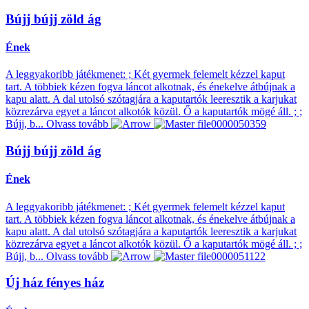
Bújj bújj zöld ág
Ének
A leggyakoribb játékmenet: ; Két gyermek felemelt kézzel kaput
tart. A többiek kézen fogva láncot alkotnak, és énekelve átbújnak a
kapu alatt. A dal utolsó szótagjára a kaputartók leeresztik a karjukat
közrezárva egyet a láncot alkotók közül. Ő a kaputartók mögé áll. ; ;
Bújj, b...
Olvass tovább
Bújj bújj zöld ág
Ének
A leggyakoribb játékmenet: ; Két gyermek felemelt kézzel kaput
tart. A többiek kézen fogva láncot alkotnak, és énekelve átbújnak a
kapu alatt. A dal utolsó szótagjára a kaputartók leeresztik a karjukat
közrezárva egyet a láncot alkotók közül. Ő a kaputartók mögé áll. ; ;
Bújj, b...
Olvass tovább
Új ház fényes ház