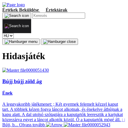
Értékek
Beküldése
Értektárak
Hidasjáték
Bújj bújj zöld ág
Ének
A leggyakoribb játékmenet: ; Két gyermek felemelt kézzel kaput
tart. A többiek kézen fogva láncot alkotnak, és énekelve átbújnak a
kapu alatt. A dal utolsó szótagjára a kaputartók leeresztik a karjukat
közrezárva egyet a láncot alkotók közül. Ő a kaputartók mögé áll. ; ;
Bújj, b...
Olvass tovább