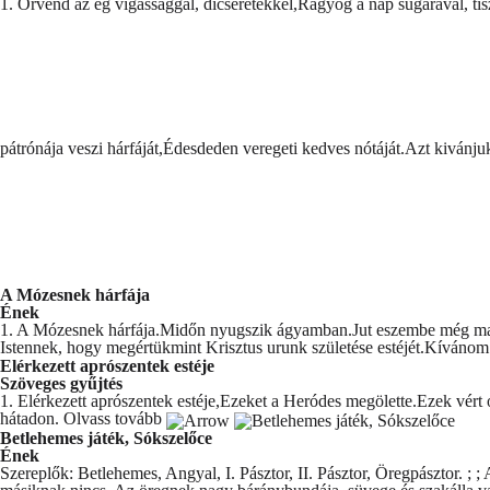
1. Örvend az ég vigassággal, dicséretekkel,Ragyog a nap sugarával, ti
pátrónája veszi hárfáját,Édesdeden veregeti kedves nótáját.Azt kivánjuk
A Mózesnek hárfája
Ének
1. A Mózesnek hárfája.Midőn nyugszik ágyamban.Jut eszembe még ma na
Istennek, hogy megértükmint Krisztus urunk születése estéjét.Kívánom a
Elérkezett aprószentek estéje
Szöveges gyűjtés
1. Elérkezett aprószentek estéje,Ezeket a Heródes megölette.Ezek vért 
hátadon.
Olvass tovább
Betlehemes játék, Sókszelőce
Ének
Szereplők: Betlehemes, Angyal, I. Pásztor, II. Pásztor, Öregpásztor. ; 