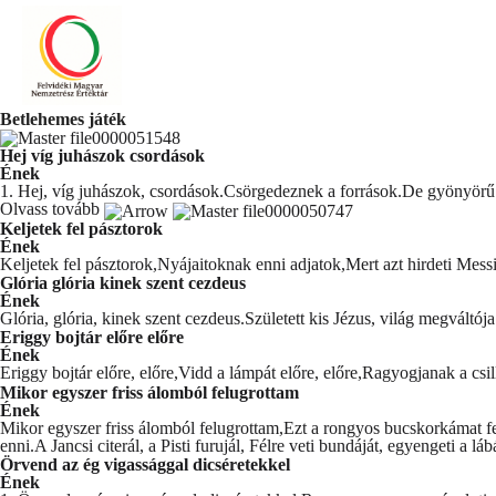
Betlehemes játék
Hej víg juhászok csordások
Ének
1. Hej, víg juhászok, csordások.Csörgedeznek a források.De gyönyörű e
Olvass tovább
Keljetek fel pásztorok
Ének
Keljetek fel pásztorok,Nyájaitoknak enni adjatok,Mert azt hirdeti Mes
Glória glória kinek szent cezdeus
Ének
Glória, glória, kinek szent cezdeus.Született kis Jézus, világ megváltój
Eriggy bojtár előre előre
Ének
Eriggy bojtár előre, előre,Vidd a lámpát előre, előre,Ragyogjanak a cs
Mikor egyszer friss álomból felugrottam
Ének
Mikor egyszer friss álomból felugrottam,Ezt a rongyos bucskorkámat f
enni.A Jancsi citerál, a Pisti furujál, Félre veti bundáját, egyengeti a láb
Örvend az ég vigassággal dicséretekkel
Ének