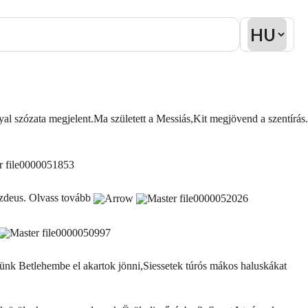
al szózata megjelent.Ma született a Messiás,Kit megjövend a szentírás.
ezdeus.
Olvass tovább
lünk Betlehembe el akartok jönni,Siessetek túrós mákos haluskákat