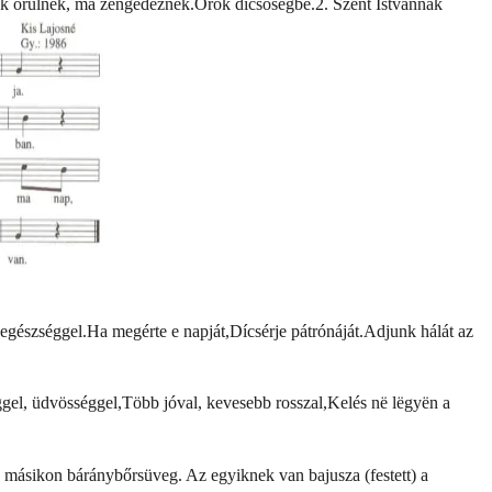
atok örülnek, ma zengedeznek.Örök dicsőségbe.2. Szent Istvánnak
észséggel.Ha megérte e napját,Dícsérje pátrónáját.Adjunk hálát az
éggel, üdvösséggel,Több jóval, kevesebb rosszal,Kelés në lëgyën a
, a másikon báránybőrsüveg. Az egyiknek van bajusza (festett) a