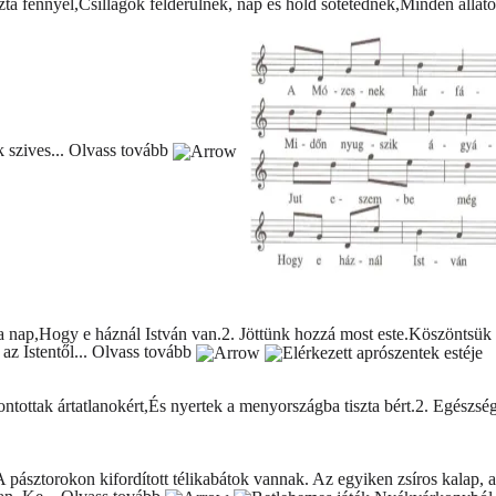
szta fénnyel,Csillagok felderülnek, nap és hold sötétednek,Minden áll
 szives...
Olvass tovább
p,Hogy e háznál István van.2. Jöttünk hozzá most este.Köszöntsük eg
z Istentől...
Olvass tovább
ontottak ártatlanokért,És nyertek a menyországba tiszta bért.2. Egészs
; A pásztorokon kifordított télikabátok vannak. Az egyiken zsíros kalap