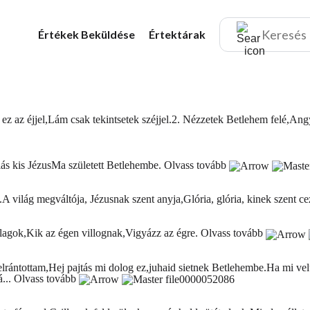
Értékek
Beküldése
Értektárak
z az éjjel,Lám csak tekintsetek széjjel.2. Nézzetek Betlehem felé,Angy
siás kis JézusMa született Betlehembe.
Olvass tovább
a.A világ megváltója, Jézusnak szent anyja,Glória, glória, kinek szent c
illagok,Kik az égen villognak,Vigyázz az égre.
Olvass tovább
elrántottam,Hej pajtás mi dolog ez,juhaid sietnek Betlehembe.Ha mi ve
á...
Olvass tovább