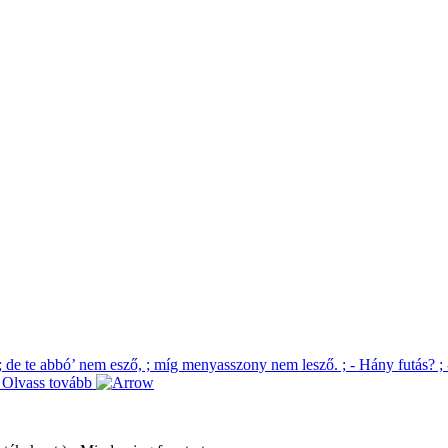
, ; de te abbó’ nem esző, ; míg menyasszony nem lesző. ; - Hány futás? ;
.
Olvass tovább