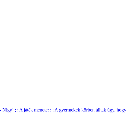
 - Nígy! ; ; A játék menete: ; ; A gyermekek körben álltak úgy, hogy