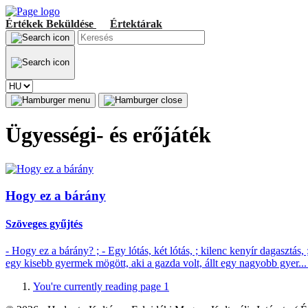
Értékek
Beküldése
Értektárak
Ügyességi- és erőjáték
Hogy ez a bárány
Szöveges gyűjtés
- Hogy ez a bárány? ; - Egy lótás, két lótás, ; kilenc kenyír dagasztás
egy kisebb gyermek mögött, aki a gazda volt, állt egy nagyobb gyer..
You're currently reading page
1