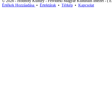
© 2026 - Hodnoty Kultúry - Felvidéki Magyar Kulturális Intézet - ( Ér
Értékek
Hozzáadása
•
Értektárak
•
Térkép
•
Kapcsolat