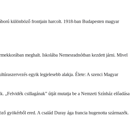
ágháború különböző frontjain harcolt. 1918-ban Budapesten magyar
rmekkorában meghalt. Iskolába Nemesradnótban kezdett járni. Mivel
ltúraszervezés egyik legjelesebb alakja. Élete: A szenci Magyar
tünk. „Felvidék csillagának” útját mutatja be a Nemzeti Színház előadása
öző gyökérből ered. A család Duray ága francia hugenotta származék.