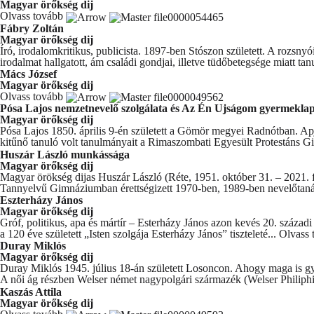
Magyar örőkség dij
Olvass tovább
Fábry Zoltán
Magyar örőkség dij
Író, irodalomkritikus, publicista. 1897-ben Stószon született. A rozs
irodalmat hallgatott, ám családi gondjai, illetve tüdőbetegsége miatt tan
Mács József
Magyar örőkség dij
Olvass tovább
Pósa Lajos nemzetnevelő szolgálata és Az Én Ujságom gyermekla
Magyar örőkség dij
Pósa Lajos 1850. április 9-én született a Gömör megyei Radnótban. A
kitűnő tanuló volt tanulmányait a Rimaszombati Egyesült Protestáns 
Huszár László munkássága
Magyar örőkség dij
Magyar örökség dijas Huszár László (Réte, 1951. október 31. – 2021. f
Tannyelvű Gimnáziumban érettségizett 1970-ben, 1989-ben nevelőtaná
Eszterházy János
Magyar örőkség dij
Gróf, politikus, apa és mártír – Esterházy János azon kevés 20. századi 
a 120 éve született „Isten szolgája Esterházy János” tiszteleté...
Olvass
Duray Miklós
Magyar örőkség dij
Duray Miklós 1945. július 18-án született Losoncon. Ahogy maga is g
A női ág részben Welser német nagypolgári származék (Welser Philiphi
Kaszás Attila
Magyar örőkség dij