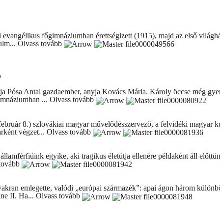
nyói evangélikus főgimnáziumban érettségizett (1915), majd az első vil
ulm...
Olvass tovább
p
pja Pósa Antal gazdaember, anyja Kovács Mária. Károly öccse még gye
Gimnáziumban ...
Olvass tovább
ebruár 8.) szlovákiai magyar művelődésszervező, a felvidéki magyar ku
rként végzet...
Olvass tovább
államférfiúink egyike, aki tragikus életútja ellenére példaként áll előt
 tovább
yakran emlegette, valódi „európai származék”: apai ágon három különb
ne II. Ha...
Olvass tovább