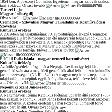
1954-ben. A pozsonyi Comenius Egyetemen magyar–szlovák szakos
tanári oklev...
Olvass tovább
Turczel Lajos
Magyar örőkség dij
Olvass tovább
Csemadok – Szlovákiai Magyar Társadalmi és Közművelődési
Szövetség
Kulturális örökség
A 2019-ben megalakulásának 70. évfordulójához érkező Csemadok
mindmáig a Kárpát-medencében élő magyarság legnagyobb kulturális
és közművelődési szervezete. A Csemadok eredetileg egy hosszabb
elnevezés (Csehszlovákiai Magyar Dolgozók Kultúregyesülete)
mozaikszavas formája. Idővel ...
Olvass tovább
Felföldi Dalia Iskola – magyar nemzeti harcművészet
Kulturális örökség
Az örökségvédelem fogalmát a Néprajzi Lexikon így fejti ki: „minden
generáció számára a megelőző generációk által felhalmozott kulturális
javak összessége.” (NL III., 349.) ; A magyar nép harcos nép, a harc
tulajdonképpen népünk egyik ősfoglalkozása, tehát eleve feltételezhető
a ...
Olvass tovább
Nepomuki Szent Janos-szobor
Kulturális örökség
A Nagymegyeri Római Katolikus Plébánia udvarán álló szobor 1783-
ban készült. Nepomuki Szent János kőböl készült szobrának alkotóját
nem ismerjük. A szobor eredetileg a mai Pozsonyi út mellett folyó
patak partján állt.
Olvass tovább