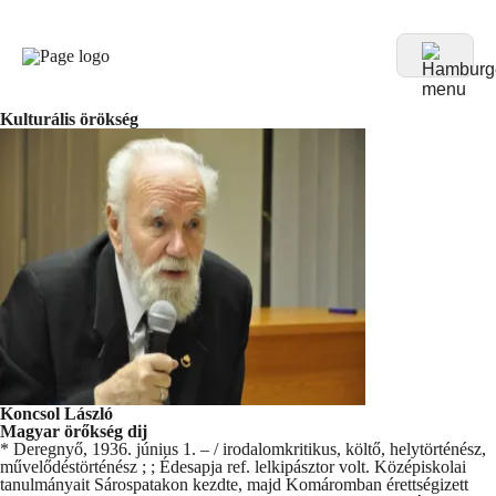
Kulturális örökség
Koncsol László
Magyar örőkség dij
* Deregnyő, 1936. június 1. – / irodalomkritikus, költő, helytörténész,
művelődéstörténész ; ; Édesapja ref. lelkipásztor volt. Középiskolai
tanulmányait Sárospatakon kezdte, majd Komáromban érettségizett