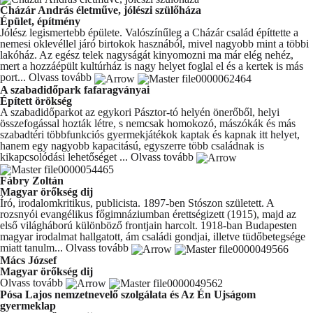
Cházár András életműve, jólészi szülőháza
Épület, építmény
Jólész legismertebb épülete. Valószínűleg a Cházár család építtette a
nemesi oklevéllel járó birtokok hasznából, mivel nagyobb mint a többi
lakóház. Az egész telek nagyságát kinyomozni ma már elég nehéz,
mert a hozzáépült kultúrház is nagy helyet foglal el és a kertek is más
port...
Olvass tovább
A szabadidőpark fafaragványai
Épített örökség
A szabadidőparkot az egykori Pásztor-tó helyén önerőből, helyi
összefogással hozták létre, s nemcsak homokozó, mászókák és más
szabadtéri többfunkciós gyermekjátékok kaptak és kapnak itt helyet,
hanem egy nagyobb kapacitású, egyszerre több családnak is
kikapcsolódási lehetőséget ...
Olvass tovább
Fábry Zoltán
Magyar örőkség dij
Író, irodalomkritikus, publicista. 1897-ben Stószon született. A
rozsnyói evangélikus főgimnáziumban érettségizett (1915), majd az
első világháború különböző frontjain harcolt. 1918-ban Budapesten
magyar irodalmat hallgatott, ám családi gondjai, illetve tüdőbetegsége
miatt tanulm...
Olvass tovább
Mács József
Magyar örőkség dij
Olvass tovább
Pósa Lajos nemzetnevelő szolgálata és Az Én Ujságom
gyermeklap