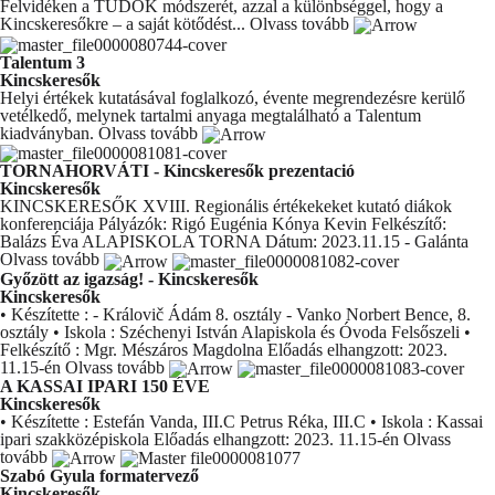
Felvidéken a TUDOK módszerét, azzal a különbséggel, hogy a
Kincskeresőkre – a saját kötődést...
Olvass tovább
Talentum 3
Kincskeresők
Helyi értékek kutatásával foglalkozó, évente megrendezésre kerülő
vetélkedő, melynek tartalmi anyaga megtalálható a Talentum
kiadványban.
Olvass tovább
TORNAHORVÁTI - Kincskeresők prezentació
Kincskeresők
KINCSKERESŐK XVIII. Regionális értékekeket kutató diákok
konferenciája Pályázók: Rigó Eugénia Kónya Kevin Felkészítő:
Balázs Éva ALAPISKOLA TORNA Dátum: 2023.11.15 - Galánta
Olvass tovább
Győzött az igazság! - Kincskeresők
Kincskeresők
• Készítette : - Královič Ádám 8. osztály - Vanko Norbert Bence, 8.
osztály • Iskola : Széchenyi István Alapiskola és Óvoda Felsőszeli •
Felkészítő : Mgr. Mészáros Magdolna Előadás elhangzott: 2023.
11.15-én
Olvass tovább
A KASSAI IPARI 150 ÉVE
Kincskeresők
• Készítette : Estefán Vanda, III.C Petrus Réka, III.C • Iskola : Kassai
ipari szakközépiskola Előadás elhangzott: 2023. 11.15-én
Olvass
tovább
Szabó Gyula formatervező
Kincskeresők