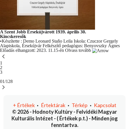
A Szent Jobb Érsekújvárott 1939. április 30.
Kincskeresők
•Készítette : Demo Leonard Staňo Leila Iskola: Czuczor Gergely
Alapiskola, Érsekújvár Felkészítő pedagógus: Benyovszky Ágnes
Előadás elhangzott: 2023. 11.15-én
Olvass tovább
You're currently reading page
1
Oldal
2
Oldal
3
01/128
+
Értékek
Értektárak
Térkép
Kapcsolat
•
•
•
© 2026 - Hodnoty Kultúry - Felvidéki Magyar
Kulturális Intézet - ( Értékek p.t.) - Minden jog
fenntartva.