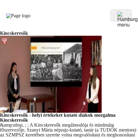
Kincskeresők
Kincskeresők - helyi értékeket kutató diákok mozgalma
Kincskeresők
&amp;nbsp, ; ; A Kincskeresők megálmodója és mindmáig
főszervezője, Szanyi Mária néprajz-kutató, tanár (a TUDOK mentora)
az SZMPSZ keretében szerette volna megvalósítani és meghonosítani